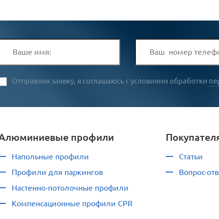
Отправляя заявку, я соглашаюсь с условиями обработки
пе
Алюминиевые профили
Покупател
Напольные профили
Статьи
Профили для паркингов
Вопрос-отв
Настенно-потолочные профили
Компенсационные профили CPR