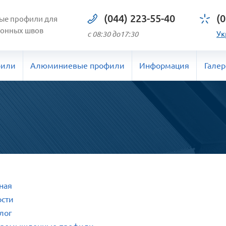
(044) 223-55-40
(0
ые профили для
онных швов
с 08:30 до17:30
Ук
фили
Алюминиевые профили
Информация
Галер
ная
ости
лог