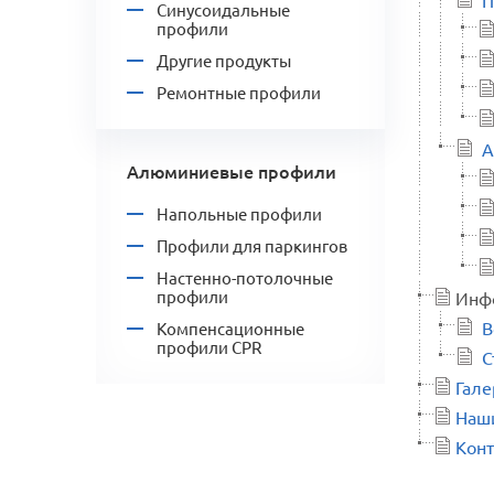
П
Синусоидальные
профили
Другие продукты
Ремонтные профили
А
Алюминиевые профили
Напольные профили
Профили для паркингов
Настенно-потолочные
профили
Инф
В
Компенсационные
профили CPR
С
Гале
Наш
Кон