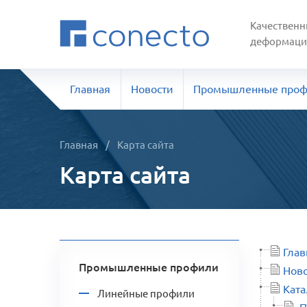
Качественн
деформаци
Главная
Новости
Промышленные про
Главная
/
Карта сайта
Карта сайта
Глав
Промышленные профили
Нов
Ката
Линейные профили