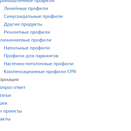
ромышленные профили
Линейные профили
Синусоидальные профили
Другие продукты
Ремонтные профили
люминиевые профили
Напольные профили
Профили для паркингов
Настенно-потолочные профили
Компенсационные профили CPR
ормация
опрос-ответ
татьи
рея
и проекты
такты